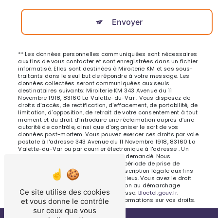
Envoyer
** Les données personnelles communiquées sont nécessaires
aux fins de vous contacter et sont enregistrées dans un fichier
informatisé. Elles sont destinées à Miroiterie KM et ses sous-
traitants dans le seul but de répondre à votre message. Les
données collectées seront communiquées aux seuls
destinataires suivants: Miroiterie KM 343 Avenue du 11
Novembre 1918, 83160 La Valette-du-Var . Vous disposez de
droits d’accès, de rectification, d’effacement, de portabilité, de
limitation, d’opposition, de retrait de votre consentement à tout
moment et du droit d’introduire une réclamation auprès d’une
autorité de contrôle, ainsi que d’organiser le sort de vos
données post-mortem. Vous pouvez exercer ces droits par voie
postale à l'adresse 343 Avenue du 11 Novembre 1918, 83160 La
Valette-du-Var ou par courrier électronique à l'adresse . Un
justificatif d'identité pourra vous être demandé. Nous
conservons vos données pendant la période de prise de
contact puis pendant la durée de prescription légale aux fins
probatoires et de gestion des contentieux. Vous avez le droit
de vous inscrire sur la liste d'opposition au démarchage
Ce site utilise des cookies
téléphonique, disponible à cette adresse:
Bloctel.gouv.fr
.
Consultez le site cnil.fr pour plus d’informations sur vos droits.
et vous donne le contrôle
sur ceux que vous