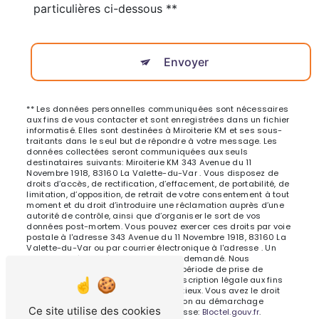
particulières ci-dessous **
Envoyer
** Les données personnelles communiquées sont nécessaires
aux fins de vous contacter et sont enregistrées dans un fichier
informatisé. Elles sont destinées à Miroiterie KM et ses sous-
traitants dans le seul but de répondre à votre message. Les
données collectées seront communiquées aux seuls
destinataires suivants: Miroiterie KM 343 Avenue du 11
Novembre 1918, 83160 La Valette-du-Var . Vous disposez de
droits d’accès, de rectification, d’effacement, de portabilité, de
limitation, d’opposition, de retrait de votre consentement à tout
moment et du droit d’introduire une réclamation auprès d’une
autorité de contrôle, ainsi que d’organiser le sort de vos
données post-mortem. Vous pouvez exercer ces droits par voie
postale à l'adresse 343 Avenue du 11 Novembre 1918, 83160 La
Valette-du-Var ou par courrier électronique à l'adresse . Un
justificatif d'identité pourra vous être demandé. Nous
conservons vos données pendant la période de prise de
contact puis pendant la durée de prescription légale aux fins
probatoires et de gestion des contentieux. Vous avez le droit
de vous inscrire sur la liste d'opposition au démarchage
Ce site utilise des cookies
téléphonique, disponible à cette adresse:
Bloctel.gouv.fr
.