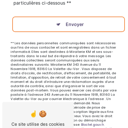
particulières ci-dessous **
Envoyer
** Les données personnelles communiquées sont nécessaires
aux fins de vous contacter et sont enregistrées dans un fichier
informatisé. Elles sont destinées à Miroiterie KM et ses sous-
traitants dans le seul but de répondre à votre message. Les
données collectées seront communiquées aux seuls
destinataires suivants: Miroiterie KM 343 Avenue du 11
Novembre 1918, 83160 La Valette-du-Var . Vous disposez de
droits d’accès, de rectification, d’effacement, de portabilité, de
limitation, d’opposition, de retrait de votre consentement à tout
moment et du droit d’introduire une réclamation auprès d’une
autorité de contrôle, ainsi que d’organiser le sort de vos
données post-mortem. Vous pouvez exercer ces droits par voie
postale à l'adresse 343 Avenue du 11 Novembre 1918, 83160 La
Valette-du-Var ou par courrier électronique à l'adresse . Un
justificatif d'identité pourra vous être demandé. Nous
conservons vos données pendant la période de prise de
contact puis pendant la durée de prescription légale aux fins
probatoires et de gestion des contentieux. Vous avez le droit
de vous inscrire sur la liste d'opposition au démarchage
Ce site utilise des cookies
téléphonique, disponible à cette adresse:
Bloctel.gouv.fr
.